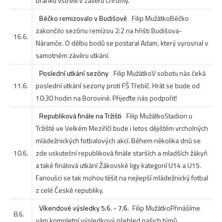
branku vstřelil v závěru Chromý.
Béčko remizovalo v Budišově
Filip Mužátko
Béčko
zakončilo sezónu remízou 2:2 na hřišti Budišova-
16.6.
Náramče. O dělbu bodů se postaral Adam, který vyrovnal v
samotném závěru utkání.
Poslední utkání sezóny
Filip Mužátko
V sobotu nás čeká
11.6.
poslední utkání sezony proti FŠ Třebíč. Hrát se bude od
10:30 hodin na Borovině. Přijeďte nás podpořit!
Republiková finále na Tržišti
Filip Mužátko
Stadion u
Tržiště ve Velkém Meziříčí bude i letos dějištěm vrcholných
mládežnických fotbalových akcí. Během několika dnů se
10.6.
zde uskuteční republiková finále starších a mladších žákyň
a také finálová utkání Žákovské ligy kategorií U14 a U15.
Fanoušci se tak mohou těšit na nejlepší mládežnický fotbal
z celé České republiky.
Víkendové výsledky 5.6. - 7.6.
Filip Mužátko
Přinášíme
8.6.
vám kompletní výsledkový přehled našich týmů.