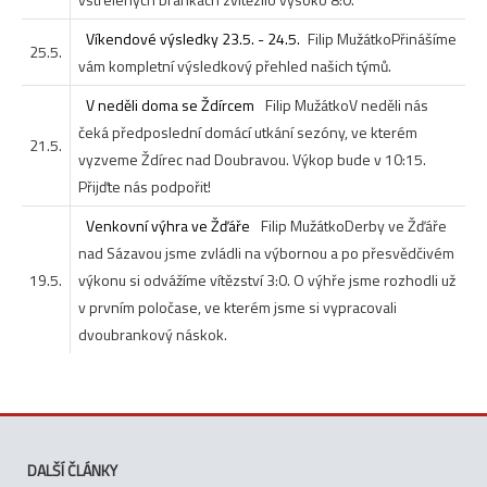
Víkendové výsledky 23.5. - 24.5.
Filip Mužátko
Přinášíme
25.5.
vám kompletní výsledkový přehled našich týmů.
V neděli doma se Ždírcem
Filip Mužátko
V neděli nás
čeká předposlední domácí utkání sezóny, ve kterém
21.5.
vyzveme Ždírec nad Doubravou. Výkop bude v 10:15.
Přijďte nás podpořit!
Venkovní výhra ve Žďáře
Filip Mužátko
Derby ve Žďáře
nad Sázavou jsme zvládli na výbornou a po přesvědčivém
19.5.
výkonu si odvážíme vítězství 3:0. O výhře jsme rozhodli už
v prvním poločase, ve kterém jsme si vypracovali
dvoubrankový náskok.
DALŠÍ ČLÁNKY