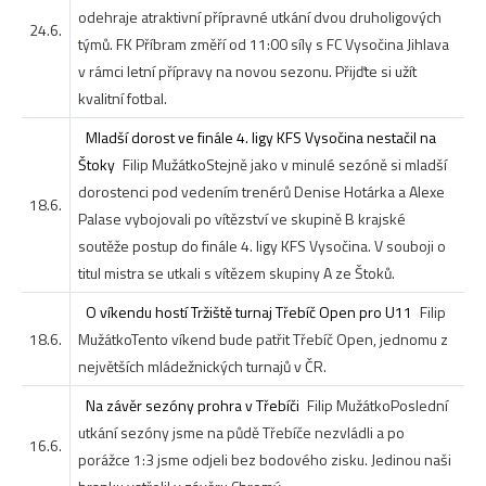
odehraje atraktivní přípravné utkání dvou druholigových
24.6.
týmů. FK Příbram změří od 11:00 síly s FC Vysočina Jihlava
v rámci letní přípravy na novou sezonu. Přijďte si užít
kvalitní fotbal.
Mladší dorost ve finále 4. ligy KFS Vysočina nestačil na
Štoky
Filip Mužátko
Stejně jako v minulé sezóně si mladší
dorostenci pod vedením trenérů Denise Hotárka a Alexe
18.6.
Palase vybojovali po vítězství ve skupině B krajské
soutěže postup do finále 4. ligy KFS Vysočina. V souboji o
titul mistra se utkali s vítězem skupiny A ze Štoků.
O víkendu hostí Tržiště turnaj Třebíč Open pro U11
Filip
18.6.
Mužátko
Tento víkend bude patřit Třebíč Open, jednomu z
největších mládežnických turnajů v ČR.
Na závěr sezóny prohra v Třebíči
Filip Mužátko
Poslední
utkání sezóny jsme na půdě Třebíče nezvládli a po
16.6.
porážce 1:3 jsme odjeli bez bodového zisku. Jedinou naši