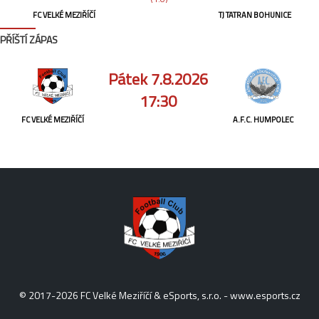
FC VELKÉ MEZIŘÍČÍ
TJ TATRAN BOHUNICE
PŘÍŠTÍ ZÁPAS
Pátek 7.8.2026
17:30
FC VELKÉ MEZIŘÍČÍ
A.F.C. HUMPOLEC
© 2017-2026 FC Velké Meziříčí & eSports, s.r.o. -
www.esports.cz