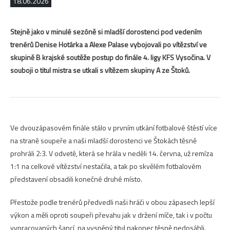
18.06.2026
Stejně jako v minulé sezóně si mladší dorostenci pod vedením
trenérů Denise Hotárka a Alexe Palase vybojovali po vítězství ve
skupině B krajské soutěže postup do finále 4. ligy KFS Vysočina. V
souboji o titul mistra se utkali s vítězem skupiny A ze Štoků.
Ve dvouzápasovém finále stálo v prvním utkání fotbalové štěstí více
na straně soupeře a naši mladší dorostenci ve Štokách těsně
prohráli 2:3. V odvetě, která se hrála v neděli 14. června, už remíza
1:1 na celkové vítězství nestačila, a tak po skvělém fotbalovém
představení obsadili konečné druhé místo.
Přestože podle trenérů předvedli naši hráči v obou zápasech lepší
výkon a měli oproti soupeři převahu jak v držení míče, tak i v počtu
vypracovaných šancí, na vysněný titul nakonec těsně nedosáhli.