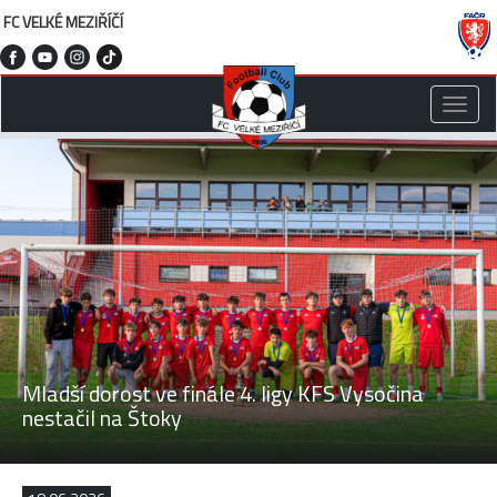
FC VELKÉ MEZIŘÍČÍ
Toggle
naviga
Mladší dorost ve finále 4. ligy KFS Vysočina
nestačil na Štoky