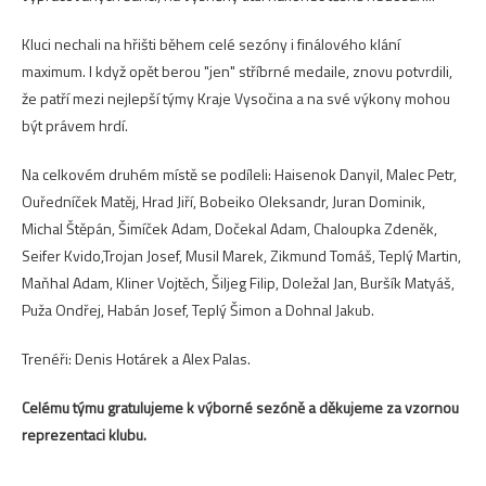
Kluci nechali na hřišti během celé sezóny i finálového klání
maximum. I když opět berou "jen" stříbrné medaile, znovu potvrdili,
že patří mezi nejlepší týmy Kraje Vysočina a na své výkony mohou
být právem hrdí.
Na celkovém druhém místě se podíleli: Haisenok Danyil, Malec Petr,
Ouředníček Matěj, Hrad Jiří, Bobeiko Oleksandr, Juran Dominik,
Michal Štěpán, Šimíček Adam, Dočekal Adam, Chaloupka Zdeněk,
Seifer Kvido,Trojan Josef, Musil Marek, Zikmund Tomáš, Teplý Martin,
Maňhal Adam, Kliner Vojtěch, Šiljeg Filip, Doležal Jan, Buršík Matyáš,
Puža Ondřej, Habán Josef, Teplý Šimon a Dohnal Jakub.
Trenéři: Denis Hotárek a Alex Palas.
Celému týmu gratulujeme k výborné sezóně a děkujeme za vzornou
reprezentaci klubu.