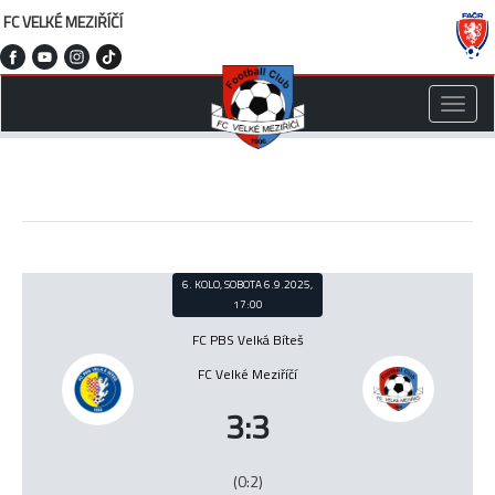
FC VELKÉ MEZIŘÍČÍ
Toggle
naviga
6. KOLO, SOBOTA 6.9.2025,
17:00
FC PBS Velká Bíteš
FC Velké Meziříčí
3:3
(0:2)