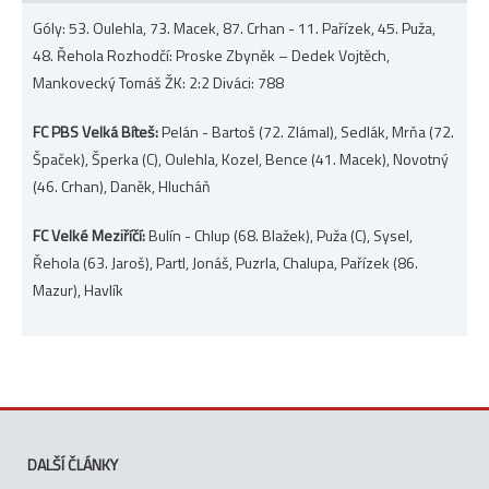
Góly: 53. Oulehla, 73. Macek, 87. Crhan - 11. Pařízek, 45. Puža,
48. Řehola Rozhodčí: Proske Zbyněk – Dedek Vojtěch,
Mankovecký Tomáš ŽK: 2:2 Diváci: 788
FC PBS Velká Bíteš:
Pelán - Bartoš (72. Zlámal), Sedlák, Mrňa (72.
Špaček), Šperka (C), Oulehla, Kozel, Bence (41. Macek), Novotný
(46. Crhan), Daněk, Hlucháň
FC Velké Meziříčí:
Bulín - Chlup (68. Blažek), Puža (C), Sysel,
Řehola (63. Jaroš), Partl, Jonáš, Puzrla, Chalupa, Pařízek (86.
Mazur), Havlík
DALŠÍ ČLÁNKY