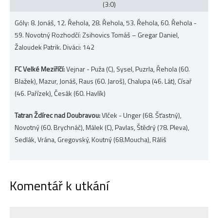
(3:0)
Góly: 8. Jonáš, 12. Řehola, 28. Řehola, 53. Řehola, 60. Řehola -
59. Novotný Rozhodčí: Zsihovics Tomáš – Gregar Daniel,
Žaloudek Patrik. Diváci: 142
FC Velké Meziříčí:
Vejnar - Puža (C), Sysel, Puzrla, Řehola (60.
Blažek), Mazur, Jonáš, Raus (60. Jaroš), Chalupa (46. Lát), Císař
(46. Pařízek), Česák (60. Havlík)
Tatran Ždírec nad Doubravou:
Vlček - Unger (68. Šťastný),
Novotný (60. Brychnáč), Málek (C), Pavlas, Štědrý (78. Pleva),
Sedlák, Vrána, Gregovský, Koutný (68.Moucha), Ráliš
Komentář k utkání