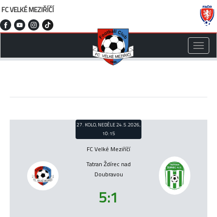
FC VELKÉ MEZIŘÍČÍ
Toggle
naviga
27. KOLO, NEDĚLE 24.5.2026,
10:15
FC Velké Meziříčí
Tatran Ždírec nad
Doubravou
5:1