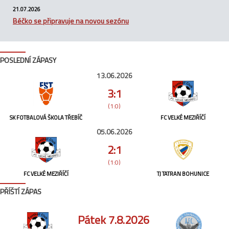
21.07.2026
Béčko se připravuje na novou sezónu
POSLEDNÍ ZÁPASY
13.06.2026
3:1
(1:0)
SK FOTBALOVÁ ŠKOLA TŘEBÍČ
FC VELKÉ MEZIŘÍČÍ
05.06.2026
2:1
(1:0)
FC VELKÉ MEZIŘÍČÍ
TJ TATRAN BOHUNICE
PŘÍŠTÍ ZÁPAS
Pátek 7.8.2026