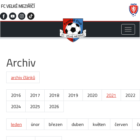
FC VELKÉ MEZIŘÍČÍ
Toggle
naviga
Archiv
archiv článků
2016
2017
2018
2019
2020
2021
2022
2024
2025
2026
leden
únor
březen
duben
květen
červen
č