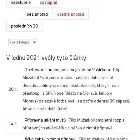
vzestupně
sestupně
bez anotací
včetně anotací
posledních 30
V lednu 2021 vyšly tyto články:
Rozhovor s novou posilou Jakubem Vašíčkem
Filip
Mužátko
První zimní posilou našeho klubu se stal
dvaadvacetiletý obránce Jakub Vašíček, který k nám
20.1.
přestoupil z SFK Nové Město na Moravě. Jakub v
Moravskoslezské fotbalové lize zatím odehrál 36 zápasů.
Ať se ti u nás daří, Kubo! ​
Přípravná utkání mužů
Filip Mužátko
Kompletní rozpis
14.1.
přípravných utkání áčka a béčka v zimní přípravě.
Áčko zahájilo zimní přípravu
Filip Mužátko
Hráči prvního