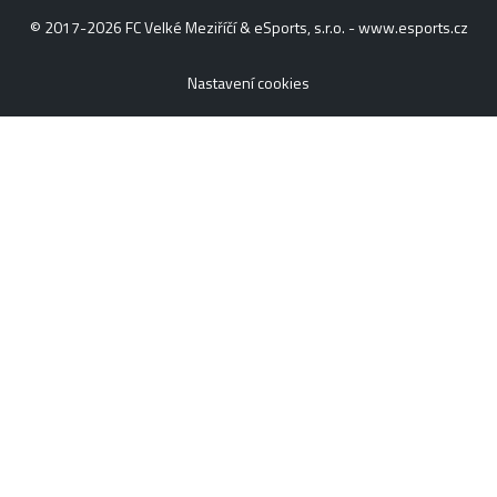
© 2017-2026 FC Velké Meziříčí & eSports, s.r.o. -
www.esports.cz
Nastavení cookies