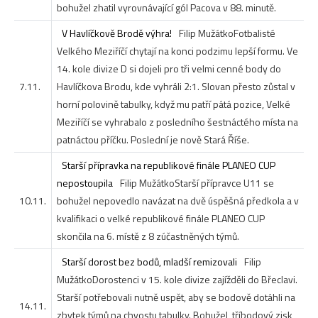
bohužel zhatil vyrovnávající gól Pacova v 88. minutě.
V Havlíčkově Brodě výhra!
Filip Mužátko
Fotbalisté
Velkého Meziříčí chytají na konci podzimu lepší formu. Ve
14. kole divize D si dojeli pro tři velmi cenné body do
7.11.
Havlíčkova Brodu, kde vyhráli 2:1. Slovan přesto zůstal v
horní polovině tabulky, když mu patří pátá pozice, Velké
Meziříčí se vyhrabalo z posledního šestnáctého místa na
patnáctou příčku. Poslední je nově Stará Říše.
Starší přípravka na republikové finále PLANEO CUP
nepostoupila
Filip Mužátko
Starší přípravce U11 se
10.11.
bohužel nepovedlo navázat na dvě úspěšná předkola a v
kvalifikaci o velké republikové finále PLANEO CUP
skončila na 6. místě z 8 zúčastněných týmů.
Starší dorost bez bodů, mladší remizovali
Filip
Mužátko
Dorostenci v 15. kole divize zajížděli do Břeclavi.
Starší potřebovali nutně uspět, aby se bodově dotáhli na
14.11.
zbytek týmů na chvostu tabulky. Bohužel, tříbodový zisk