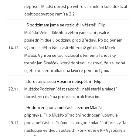
nepřišel. Mladší dorost po výhře v minulém kole dokázal
opět bodovat po remíze 2:2.
S podzimem jsme se rozloučili vítězně!
Filip
Mužátko
Velmi důležitou výhru jsme si připsali v
posledním duelu podzimu proti Břeclavi. Po bojovném
14.11.
výkonu celého týmu vstřelil jediný gól utkání Mirek
Malata. Výhrou se tak rozloučil s týmem a fanoušky
trenér Jan Šimáček, který dopředu avizoval, že se jedná
o jeho poslední utkání na lavičce prvního týmu.
Dorostenci proti Rosicím neúspěšní
Filip
22.11.
Mužátko
Podzimní část zakončili naši starší a mladší
dorostenci dvěma prohrami proti Rosicím.
Hodnocení podzimní části sezóny: Mladší
přípravka
Filip Mužátko
Tradiční hodnocení uplynulé
29.11.
podzimní části začínáme u kategorie mladší přípravky. Ta
nastupuje ve dvou soutěžích, konkrétně v KP Vysočiny a