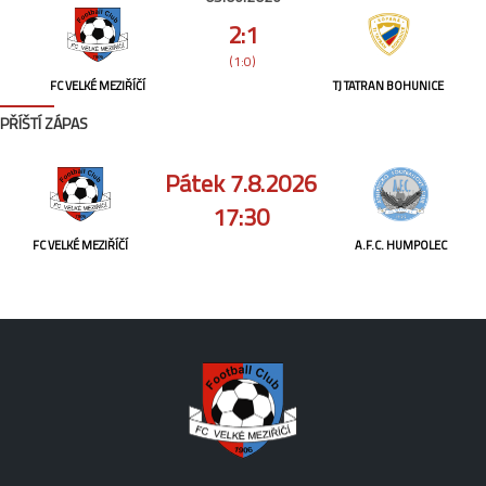
2:1
(1:0)
FC VELKÉ MEZIŘÍČÍ
TJ TATRAN BOHUNICE
PŘÍŠTÍ ZÁPAS
Pátek 7.8.2026
17:30
FC VELKÉ MEZIŘÍČÍ
A.F.C. HUMPOLEC