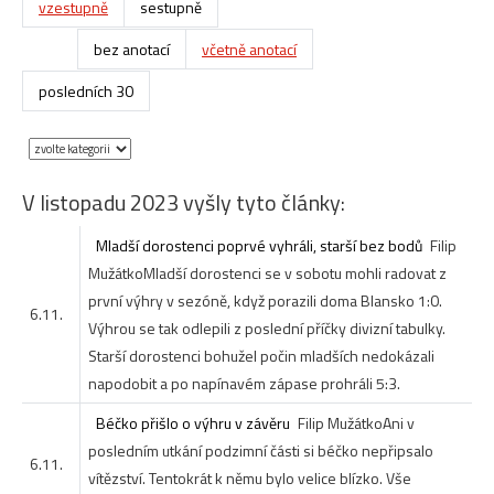
vzestupně
sestupně
bez anotací
včetně anotací
posledních 30
V listopadu 2023 vyšly tyto články:
Mladší dorostenci poprvé vyhráli, starší bez bodů
Filip
Mužátko
Mladší dorostenci se v sobotu mohli radovat z
první výhry v sezóně, když porazili doma Blansko 1:0.
6.11.
Výhrou se tak odlepili z poslední příčky divizní tabulky.
Starší dorostenci bohužel počin mladších nedokázali
napodobit a po napínavém zápase prohráli 5:3.
Béčko přišlo o výhru v závěru
Filip Mužátko
Ani v
posledním utkání podzimní části si béčko nepřipsalo
6.11.
vítězství. Tentokrát k němu bylo velice blízko. Vše