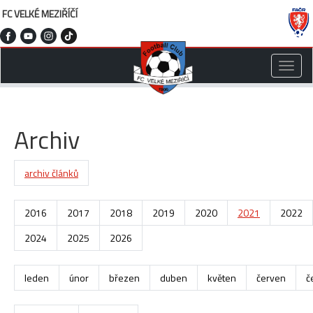
FC VELKÉ MEZIŘÍČÍ
Toggle
naviga
Archiv
archiv článků
2016
2017
2018
2019
2020
2021
2022
2024
2025
2026
leden
únor
březen
duben
květen
červen
č