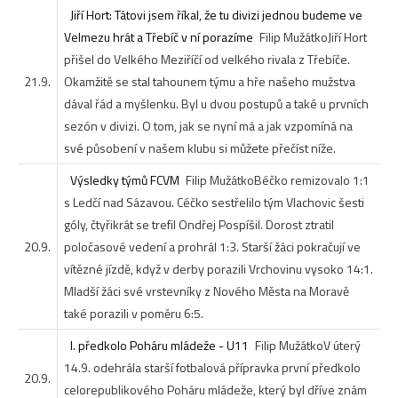
Jiří Hort: Tátovi jsem říkal, že tu divizi jednou budeme ve
Velmezu hrát a Třebíč v ní porazíme
Filip Mužátko
Jiří Hort
přišel do Velkého Meziříčí od velkého rivala z Třebíče.
21.9.
Okamžitě se stal tahounem týmu a hře našeho mužstva
dával řád a myšlenku. Byl u dvou postupů a také u prvních
sezón v divizi. O tom, jak se nyní má a jak vzpomíná na
své působení v našem klubu si můžete přečíst níže.
Výsledky týmů FCVM
Filip Mužátko
Béčko remizovalo 1:1
s Ledčí nad Sázavou. Céčko sestřelilo tým Vlachovic šesti
góly, čtyřikrát se trefil Ondřej Pospíšil. Dorost ztratil
20.9.
poločasové vedení a prohrál 1:3. Starší žáci pokračují ve
vítězné jízdě, když v derby porazili Vrchovinu vysoko 14:1.
Mladší žáci své vrstevníky z Nového Města na Moravě
také porazili v poměru 6:5.
I. předkolo Poháru mládeže - U11
Filip Mužátko
V úterý
14.9. odehrála starší fotbalová přípravka první předkolo
20.9.
celorepublikového Poháru mládeže, který byl dříve znám