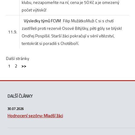
klubu, nezapomeňte na ní, cena je 50 Kč a je omezený
počet výtisků!
Výsledky týmů FCVM
Filip Mužátko
Muži C si s chutí
zastříleli proti rezervě Osové Bítýšky, pěti góly se blýskl
11.9.
Ondřej Pospíšil. Starší žáci pokračují v sérií vítězství,
tentokrát si poradili s Chotěboří.
Další stránky
1
2
>>
DALŠÍ ČLÁNKY
30.07.2026
Hodnocení sezóny: Mladší žáci