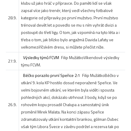
klubu už jako hráč v přípravce. Do paměti lidí se však
zapsal více jako trenér, který vedl všechny fotbalové
28.9.
kategorie od přípravky po první mužstvo. První mužstvo
trénoval devět let a povedlo se mu s ním vyhrát divizi a
postoupit do třetí ligy. O tom, jak vzpomíná na tyto léta a i
třeba o tom, jak blízko bylo angažmá Davida Lafaty ve
velkomeziříčském dresu, si můžete přečíst níže.
Výsledky týmů FCVM
Filip Mužátko
Víkendové výsledky
27.9.
týmu FCVM.
Béčko porazilo první Speřice 2:1
Filip Mužátko
Béčko v
utkání 9. kola KP hostilo dosud neporažené Speřice. Ve
velmi bojovném utkání, ve kterém byla vidět i spousta
pohledných akcí, dokázalo utrhnout 3 body, když se po
26.9.
rohovém kopu prosadil Chalupa a samostatný únik
proměnil Mirek Malata. Na konci zápasu Speřice
zdramatizovaly utkání kontaktní brankou, gólman Dubec
však tým Libora Švece v závěru podržel a rezerva tak po