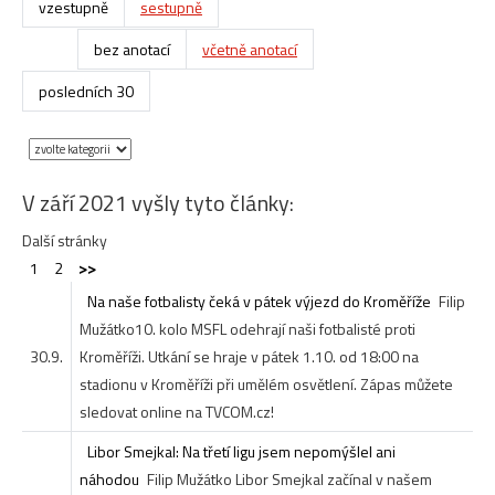
vzestupně
sestupně
bez anotací
včetně anotací
posledních 30
V září 2021 vyšly tyto články:
Další stránky
1
2
>>
Na naše fotbalisty čeká v pátek výjezd do Kroměříže
Filip
Mužátko
10. kolo MSFL odehrají naši fotbalisté proti
30.9.
Kroměříži. Utkání se hraje v pátek 1.10. od 18:00 na
stadionu v Kroměříži při umělém osvětlení. Zápas můžete
sledovat online na TVCOM.cz!
Libor Smejkal: Na třetí ligu jsem nepomýšlel ani
náhodou
Filip Mužátko
Libor Smejkal začínal v našem