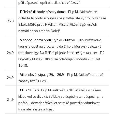
pěti zápasech opět okusila chuť vítězství.
Důležité tři body zůstaly doma!
Filip Mužátko
Velice
důležité tři body si připsali naši fotbalisté výhrou v zápase
25.9.
9.kola MSFL proti Frýdku - Místku. Vítězný gól vstřelil
navrátilec po zranění Dolejš.
V sobotu doma proti Frýdku - Místku
Filip Mužátko
Po
týdnu je opět na programu další kolo Moravskoslezské
24.9.
fotbalové ligy. Na Tržiště přijede čtrnáctý tým tabulky - FK
Frýdek - Místek. Utkání se odehraje v sobotu 25.9. od
10:15.
Víkendové zápasy 25. - 26.9.
Filip Mužátko
Víkendové
24.9.
zápasy týmů FCVM.
80. a 90. léta
Filip Mužátko
80. a 90. léta byla v našem
klubu velice divoká. Střídaly se úspěchy a neúspěchy, na
21.9.
počátku devadesátých let se také povedlo vybudovat
travnaté hřiště na Tržišti.