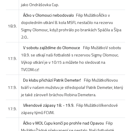
jako Ondrášovka Cup.
Áčko v Olomouci nebodovalo
Filip Mužátko
Áčko v
dopoledním utkání 8. kola MSFL nestačilo na rezervu
18.9.
Sigmy Olomouc, když prohrálo po brankách Spáčila a Šípa
2:0..
V sobotu zajíždíme do Olomouce
Filip Mužátko
V sobotu
18.9. se utkají naši fotbalisté s rezervou Sigmy Olomouc.
17.9.
Výkop utkání je v 10:15 a můžete ho sledovat na
TVCOM.cz!
Do klubu přichází Patrik Demeter!
Filip Mužátko
Novou
17.9.
tváří v našem mužstvu je středopolař Patrik Demeter, který
je také zároveň bráchou Robina Demetera.
Víkendové zápasy 18. - 19.9.
Filip Mužátko
Víkendové
17.9.
zápasy týmů FCVM.
Áčko v MOL Cupu končí po prohře nad Opavou
Filip
Mužátko
Žádné překvapení se nestalo. Naši fotbalisté