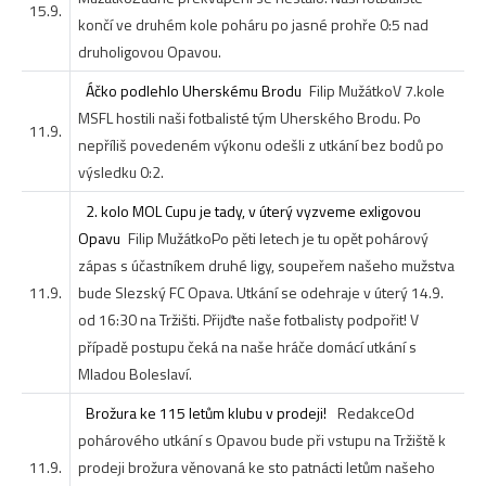
15.9.
končí ve druhém kole poháru po jasné prohře 0:5 nad
druholigovou Opavou.
Áčko podlehlo Uherskému Brodu
Filip Mužátko
V 7.kole
MSFL hostili naši fotbalisté tým Uherského Brodu. Po
11.9.
nepříliš povedeném výkonu odešli z utkání bez bodů po
výsledku 0:2.
2. kolo MOL Cupu je tady, v úterý vyzveme exligovou
Opavu
Filip Mužátko
Po pěti letech je tu opět pohárový
zápas s účastníkem druhé ligy, soupeřem našeho mužstva
11.9.
bude Slezský FC Opava. Utkání se odehraje v úterý 14.9.
od 16:30 na Tržišti. Přijďte naše fotbalisty podpořit! V
případě postupu čeká na naše hráče domácí utkání s
Mladou Boleslaví.
Brožura ke 115 letům klubu v prodeji!
Redakce
Od
pohárového utkání s Opavou bude při vstupu na Tržiště k
11.9.
prodeji brožura věnovaná ke sto patnácti letům našeho