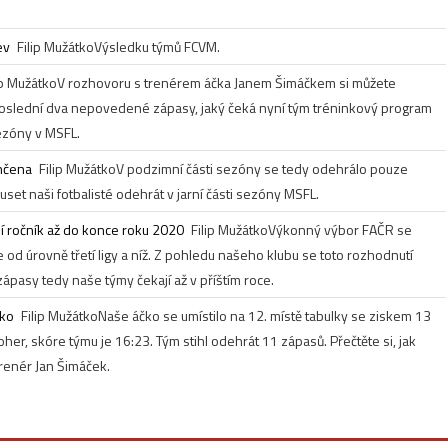
ev
Filip Mužátko
Výsledku týmů FCVM.
ip Mužátko
V rozhovoru s trenérem áčka Janem Šimáčkem si můžete
 poslední dva nepovedené zápasy, jaký čeká nyní tým tréninkový program
sezóny v MSFL.
nčena
Filip Mužátko
V podzimní části sezóny se tedy odehrálo pouze
set naši fotbalisté odehrát v jarní části sezóny MSFL.
í ročník až do konce roku 2020
Filip Mužátko
Výkonný výbor FAČR se
od úrovně třetí ligy a níž. Z pohledu našeho klubu se toto rozhodnutí
zápasy tedy naše týmy čekají až v příštím roce.
čko
Filip Mužátko
Naše áčko se umístilo na 12. místě tabulky se ziskem 13
roher, skóre týmu je 16:23. Tým stihl odehrát 11 zápasů. Přečtěte si, jak
trenér Jan Šimáček.