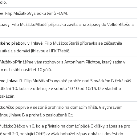
dlo.
ev
Filip Mužátko
Výsledku týmů FCVM.
ápasy
Filip Mužátko
Mladší přípravka zavítala na zápasy do Velké Bíteše a
ajského přeboru v Jihlavě
Filip Mužátko
Starší přípravka se zúčastnila
 utkala s domácí Jihlavou a HFK Třebíč.
p Mužátko
Přinášíme vám rozhovor s Antonínem Plichtou, který zatím v
nich stihl nastřílet 10 gólů.
ve Jihlavu B
Filip Mužátko
Po vysoké prohře nad Slováckém B čeká náš
 Utkání 10. kola se odehraje v sobotu 10.10 od 10:15. Dle vládního
 zakázán.
átko
Áčko poprvé v sezóně prohrálo na domácím hřišti. V sychravém
nou Jihlavu B a prohrálo zaslouženě 0:5.
 Mužátko
Béčko v 10. kole přivítalo na domácí půdě Okříšky, zápas se pro
tě vedl 2:0, hostující Okříšky však bohužel zápas dokázali dovést do