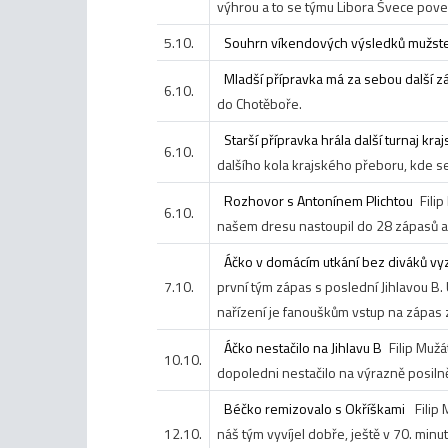
výhrou a to se týmu Libora Švece pove
5.10.
Souhrn víkendových výsledků mužst
Mladší přípravka má za sebou další z
6.10.
do Chotěboře.
Starší přípravka hrála další turnaj kr
6.10.
dalšího kola krajského přeboru, kde se
Rozhovor s Antonínem Plichtou
Fili
6.10.
našem dresu nastoupil do 28 zápasů a v 
Áčko v domácím utkání bez diváků vyz
7.10.
první tým zápas s poslední Jihlavou B.
nařízení je fanouškům vstup na zápas
Áčko nestačilo na Jihlavu B
Filip Muž
10.10.
dopoledni nestačilo na výrazně posilně
Béčko remizovalo s Okříškami
Filip
12.10.
náš tým vyvíjel dobře, ještě v 70. minu