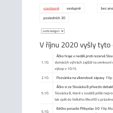
vzestupně
sestupně
bez ano
posledních 30
V říjnu 2020 vyšly tyto 
Áčko hraje v neděli proti rezervě Slo
1.10.
domácích výhrách zajíždí na venkovní
výkop v 10:15.
2.10.
Pozvánka na víkendové zápasy
Fili
Áčko si ze Slovácka B přivezlo debakl
5.10.
Slovácka B, které v soutěži ještě nep
tak zpět do Velkého Meziříčí s prázdno
Béčko porazilo Přibyslav 3:0
Filip M
5.10.