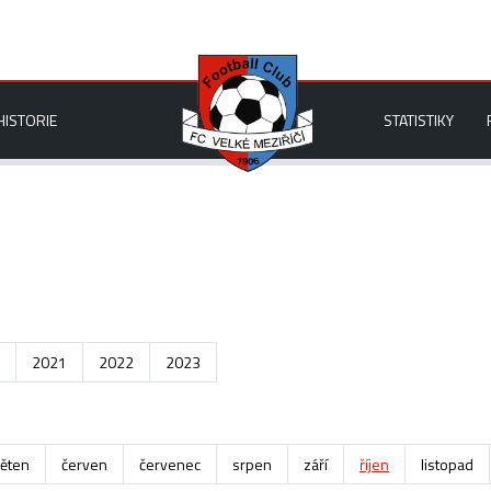
HISTORIE
STATISTIKY
2021
2022
2023
ěten
červen
červenec
srpen
září
říjen
listopad