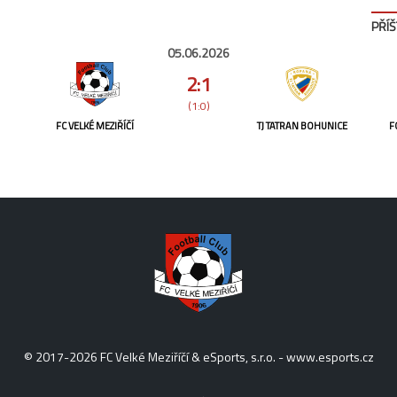
PŘÍŠ
05.06.2026
2:1
(1:0)
FC VELKÉ MEZIŘÍČÍ
TJ TATRAN BOHUNICE
F
© 2017-2026 FC Velké Meziříčí & eSports, s.r.o. -
www.esports.cz