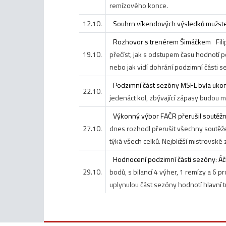
remízového konce.
12.10.
Souhrn víkendových výsledků mužst
Rozhovor s trenérem Šimáčkem
Fil
19.10.
přečíst, jak s odstupem času hodnotí
nebo jak vidí dohrání podzimní části 
Podzimní část sezóny MSFL byla uko
22.10.
jedenáct kol, zbývající zápasy budou mu
Výkonný výbor FAČR přerušil soutěžn
27.10.
dnes rozhodl přerušit všechny soutěže 
týká všech celků. Nejbližší mistrovské 
Hodnocení podzimní části sezóny: Á
29.10.
bodů, s bilancí 4 výher, 1 remízy a 6 p
uplynulou část sezóny hodnotí hlavní 