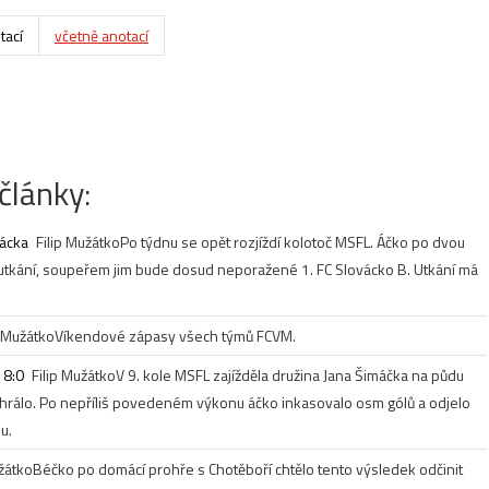
tací
včetně anotací
články:
vácka
Filip Mužátko
Po týdnu se opět rozjíždí kolotoč MSFL. Áčko po dvou
 utkání, soupeřem jim bude dosud neporažené 1. FC Slovácko B. Utkání má
p Mužátko
Víkendové zápasy všech týmů FCVM.
 8:0
Filip Mužátko
V 9. kole MSFL zajížděla družina Jana Šimáčka na půdu
rohrálo. Po nepříliš povedeném výkonu áčko inkasovalo osm gólů a odjelo
u.
užátko
Béčko po domácí prohře s Chotěboří chtělo tento výsledek odčinit