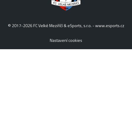
© 2017-2026 FC Velké Meziříčí & eSports, s.r.o. -
www.esports.cz
Nastavení cookies