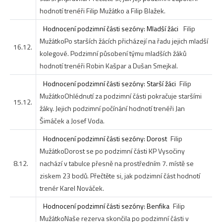
hodnotí trenéři Filip Mužátko a Filip Blažek.
Hodnocení podzimní části sezóny: Mladší žáci
Filip
Mužátko
Po starších žácích přicházejí na řadu jejich mladší
16.12.
kolegové. Podzimní působení týmu mladších žáků
hodnotí trenéři Robin Kašpar a Dušan Smejkal.
Hodnocení podzimní části sezóny: Starší žáci
Filip
Mužátko
Ohlédnutí za podzimní části pokračuje staršími
15.12.
žáky. Jejich podzimní počínání hodnotí trenéři Jan
Šimáček a Josef Voda.
Hodnocení podzimní části sezóny: Dorost
Filip
Mužátko
Dorost se po podzimní části KP Vysočiny
8.12.
nachází v tabulce přesně na prostředním 7. místě se
ziskem 23 bodů. Přečtěte si, jak podzimní část hodnotí
trenér Karel Nováček.
Hodnocení podzimní části sezóny: Benfika
Filip
Mužátko
Naše rezerva skončila po podzimní části v