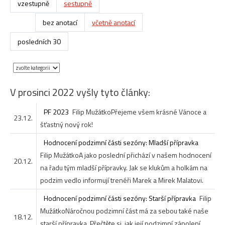
vzestupně
sestupně
bez anotací
včetně anotací
posledních 30
V prosinci 2022 vyšly tyto články:
PF 2023
Filip Mužátko
Přejeme všem krásné Vánoce a
23.12.
šťastný nový rok!
Hodnocení podzimní části sezóny: Mladší přípravka
Filip Mužátko
A jako poslední přichází v našem hodnocení
20.12.
na řadu tým mladší přípravky. Jak se klukům a holkám na
podzim vedlo informují trenéři Marek a Mirek Malatovi.
Hodnocení podzimní části sezóny: Starší přípravka
Filip
Mužátko
Náročnou podzimní část má za sebou také naše
18.12.
starší přípravka. Přečtěte si, jak její podzimní zápolení