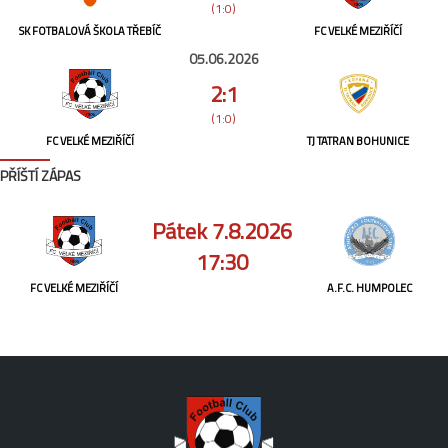
(1:0)
SK FOTBALOVÁ ŠKOLA TŘEBÍČ
FC VELKÉ MEZIŘÍČÍ
05.06.2026
2:1
(1:0)
FC VELKÉ MEZIŘÍČÍ
TJ TATRAN BOHUNICE
PŘÍŠTÍ ZÁPAS
Pátek 7.8.2026
17:30
FC VELKÉ MEZIŘÍČÍ
A.F.C. HUMPOLEC