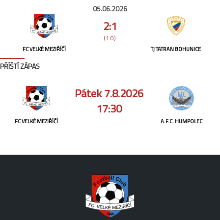
05.06.2026
2:1
(1:0)
FC VELKÉ MEZIŘÍČÍ
TJ TATRAN BOHUNICE
PŘÍŠTÍ ZÁPAS
Pátek 7.8.2026
17:30
FC VELKÉ MEZIŘÍČÍ
A.F.C. HUMPOLEC