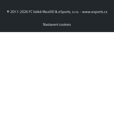
© 2017-2026 FC Velké Meziříčí & eSports, s.r.o. -
www.esports.cz
Nastavení cookies