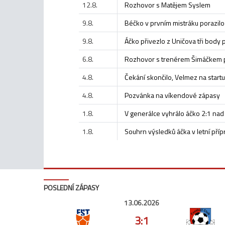
12.8.
Rozhovor s Matějem Syslem
9.8.
Béčko v prvním mistráku porazilo
9.8.
Áčko přivezlo z Uničova tři body 
6.8.
Rozhovor s trenérem Šimáčkem 
4.8.
Čekání skončilo, Velmez na start
4.8.
Pozvánka na víkendové zápasy
1.8.
V generálce vyhrálo áčko 2:1 n
1.8.
Souhrn výsledků áčka v letní příp
POSLEDNÍ ZÁPASY
13.06.2026
3:1