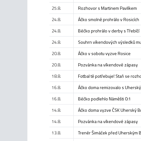
25.8.
Rozhovor s Martinem Pavlíkem
24.8.
Áčko smolně prohrálo v Rosicích
24.8.
Béčko prohrálo v derby s Třebíčí
24.8.
Souhrn víkendových výsledků m
20.8.
Áčko v sobotu vyzve Rosice
20.8.
Pozvánka na víkendové zápasy
18.8.
Fotbal tě potřebuje! Staň se roz
16.8.
Áčko doma remizovalo s Uhersk
16.8.
Béčko podlehlo Náměšti 0:1
14.8.
Áčko doma vyzve ČSK Uherský B
14.8.
Pozvánka na víkendové zápasy
13.8.
Trenér Šimáček před Uherským