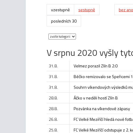
vzestupně
sestupně
bez ano
posledních 30
V srpnu 2020 vyšly tyto
31.8.
Velmez porazil Zlín B 2:0
31.8.
Béčko remizovalo se Speřicemi 1
31.8.
Souhrn víkendových výsledků m
28.8.
Áčko v neděli hostí Zlín B
28.8.
Pozvánka na víkendové zápasy
26.8.
FC Velké Meziříčí hledá nové fot
25.8.
FC Velké Meziříčí odstupuje z 2. 