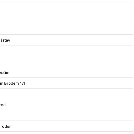
užstev
hodčím
ým Brodem 1:1
rod
 Brodem