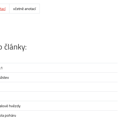
tací
včetně anotací
 články:
:1
užstev
balové hvězdy
kola poháru