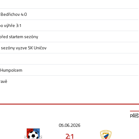
 Bedřichov 4:0
po výhře 3:1
před startem sezóny
u sezóny vyzve SK Uničov
ad Humpolcem
ravě
PŘÍŠ
05.06.2026
2:1