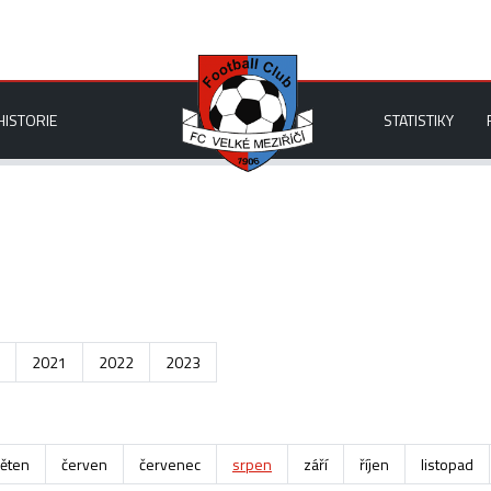
HISTORIE
STATISTIKY
2021
2022
2023
ěten
červen
červenec
srpen
září
říjen
listopad