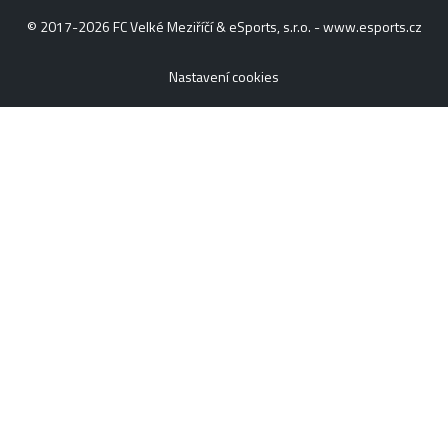
© 2017-2026 FC Velké Meziříčí & eSports, s.r.o. -
www.esports.cz
Nastavení cookies