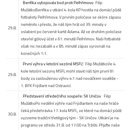
Benfika vybojovala bod proti Pelhřimovu
Filip
Mužátko
Benfika v utkání 4. kola KP hostila na domácí půdě
fotbalisty Pelhřimova. V prvním poločase se skóre zápasu
neměnilo i přesto, že náš tým hrál od 39. minuty v
29.8.
oslabení po červené kartě Adama. Až ve druhém poločase
otevřel gólový účet v 61. minutě Pelhřimov. Naši fotbalisté
však nic nezabalili a v 85. minutě zápas vyrovnali na
konečných 1:1.
První výhra v letošní sezóně MSFL!
Filip Mužátko
Ve 4.
kole letošní sezony MSFL mohl slavit náš tým první tři
29.8.
body za zaslouženou výhru 4:1 nad nováčkem soutěže -
1. BFK Frýdlant nad Ostravicí.
Představení středečního soupeře: SK Uničov
Filip
Mužátko
Po nedělní výhře nad Frýdlantem na naše hráče
čeká předehrávka 17. kola MSFL, ve které na domácí půdě
30.8.
vyzveme tradiční třetiligový tým - SK Uničov. Utkání je na
programu ve středu 31.8. od 17:00 na Tržišti. Přijďte naše