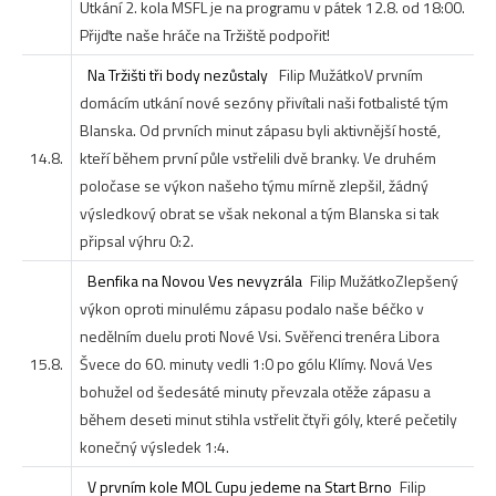
Utkání 2. kola MSFL je na programu v pátek 12.8. od 18:00.
Přijďte naše hráče na Tržiště podpořit!
Na Tržišti tři body nezůstaly
Filip Mužátko
V prvním
domácím utkání nové sezóny přivítali naši fotbalisté tým
Blanska. Od prvních minut zápasu byli aktivnější hosté,
14.8.
kteří během první půle vstřelili dvě branky. Ve druhém
poločase se výkon našeho týmu mírně zlepšil, žádný
výsledkový obrat se však nekonal a tým Blanska si tak
připsal výhru 0:2.
Benfika na Novou Ves nevyzrála
Filip Mužátko
Zlepšený
výkon oproti minulému zápasu podalo naše béčko v
nedělním duelu proti Nové Vsi. Svěřenci trenéra Libora
15.8.
Švece do 60. minuty vedli 1:0 po gólu Klímy. Nová Ves
bohužel od šedesáté minuty převzala otěže zápasu a
během deseti minut stihla vstřelit čtyři góly, které pečetily
konečný výsledek 1:4.
V prvním kole MOL Cupu jedeme na Start Brno
Filip