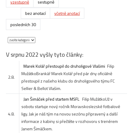
vzestupně
sestupně
bez anotací
včetně anotací
posledních 30
V srpnu 2022 vyšly tyto články:
Marek Kolář přestoupil do druholigové Vlašimi
Filip
Mužátko
Brankář Marek Kolář před pár dny oficiálně
2.8.
přestoupil z našeho klubu do druholigového týmu FC
Sellier & Bellot Vlašim.
Jan Šimáček před startem MSFL
Filip Mužátko
Už v
sobotu startuje nový ročník Moravskoslezské fotbalové
4.8.
ligy. Jak je náš tým na novou sezónu připravený a další
informace z kabiny si přečtěte v rozhovoru s trenérem
Janem Šimáčkem.