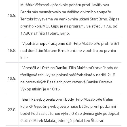
Mužátko
Vítězství v předkole poháru proti Havlíčkovu
Brodu nás nasměrovalo na dalšího divizního soupeře.
15.8.
Tentokrát vyzveme ve venkovním utkání Start Brno. Zápas
prvního kola MOL Cupu je na programu ve středu 17.8. od
17:30 na hřišti TJ Startu Brno.
V poháru nepokračujeme dál
Filip Mužátko
Po prohře 3:1
18.8.
nad domácím Startem Brno končíme v poháru po prvním
kole.
V neděli v 10:15 na Baníku
Filip Mužátko
O první body do
třetiligové tabulky se pokusí naší fotbalisté v neděli 21.8.
19.8.
na ostravských Bazalech proti rezervě Baníku Ostrava.
Výkop utkání je v 10:15.
Benfika vybojovala první body
Filip Mužátko
Ve třetím
kole KP Vysočiny vybojovalo naše béčko první podzimní
22.8.
body! Pod zaslouženou výhru 0:3 se dvěma góly podepsal
útočník Mirek Malata, jeden gól přidal Leo Štourač.