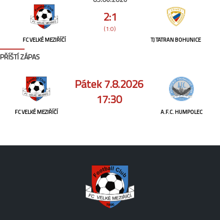
2:1
(1:0)
FC VELKÉ MEZIŘÍČÍ
TJ TATRAN BOHUNICE
PŘÍŠTÍ ZÁPAS
Pátek 7.8.2026
17:30
FC VELKÉ MEZIŘÍČÍ
A.F.C. HUMPOLEC