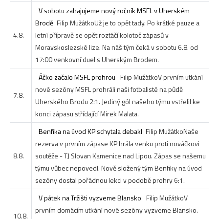
V sobotu zahajujeme nový ročník MSFL v Uherském
Brodě
Filip Mužátko
Už je to opět tady. Po krátké pauze a
4.8.
letní přípravě se opět roztáčí kolotoč zápasů v
Moravskoslezské lize. Na náš tým čeká v sobotu 6.8. od
17:00 venkovní duel s Uherským Brodem.
Áčko začalo MSFL prohrou
Filip Mužátko
V prvním utkání
nové sezóny MSFL prohráli naši fotbalisté na půdě
7.8.
Uherského Brodu 2:1. Jediný gól našeho týmu vstřelil ke
konci zápasu střídající Mirek Malata.
Benfika na úvod KP schytala debakl
Filip Mužátko
Naše
rezerva v prvním zápase KP hrála venku proti nováčkovi
8.8.
soutěže - TJ Slovan Kamenice nad Lipou. Zápas se našemu
týmu vůbec nepovedl. Nově složený tým Benfiky na úvod
sezóny dostal pořádnou lekci v podobě prohry 6:1.
V pátek na Tržišti vyzveme Blansko
Filip Mužátko
V
prvním domácím utkání nové sezóny vyzveme Blansko.
10.8.