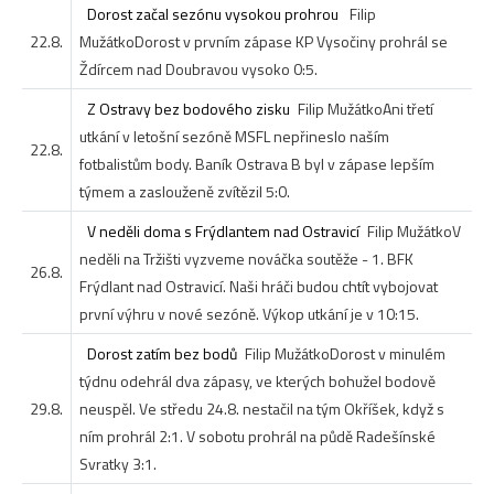
Dorost začal sezónu vysokou prohrou
Filip
22.8.
Mužátko
Dorost v prvním zápase KP Vysočiny prohrál se
Ždírcem nad Doubravou vysoko 0:5.
Z Ostravy bez bodového zisku
Filip Mužátko
Ani třetí
utkání v letošní sezóně MSFL nepřineslo naším
22.8.
fotbalistům body. Baník Ostrava B byl v zápase lepším
týmem a zaslouženě zvítězil 5:0.
V neděli doma s Frýdlantem nad Ostravicí
Filip Mužátko
V
neděli na Tržišti vyzveme nováčka soutěže - 1. BFK
26.8.
Frýdlant nad Ostravicí. Naši hráči budou chtít vybojovat
první výhru v nové sezóně. Výkop utkání je v 10:15.
Dorost zatím bez bodů
Filip Mužátko
Dorost v minulém
týdnu odehrál dva zápasy, ve kterých bohužel bodově
29.8.
neuspěl. Ve středu 24.8. nestačil na tým Okříšek, když s
ním prohrál 2:1. V sobotu prohrál na půdě Radešínské
Svratky 3:1.